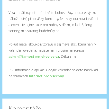
V kalendáři najdete především bohoslužby, adorace, výuku
náboženství, přednášky, koncerty, festivaly, duchovní cvičení
a exercicie a jiné akce pro rodiny s dětmi, mládež, ženy,
seniory, ministranty, hudebníky ad.
Pokud máte jakoukoliv zprávu o zajímavé akci, která není v
kalendáři uvedena. napište nám prosím na adresu
. Děkujeme.
admin@farnost-mnichovice.cz
P.S.: Informace o aplikaci Google kalendář najdete například
na stránkách
Internet pro všechny
.
Komentáře