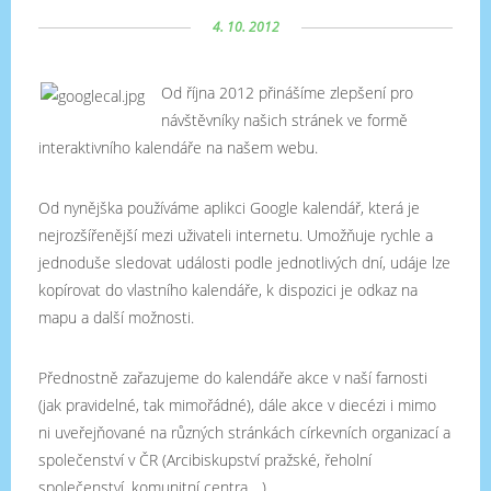
4. 10. 2012
Od října 2012 přinášíme zlepšení pro
návštěvníky našich stránek ve formě
interaktivního kalendáře na našem webu.
Od nynějška používáme aplikci Google kalendář, která je
nejrozšířenější mezi uživateli internetu. Umožňuje rychle a
jednoduše sledovat události podle jednotlivých dní, udáje lze
kopírovat do vlastního kalendáře, k dispozici je odkaz na
mapu a další možnosti.
Přednostně zařazujeme do kalendáře akce v naší farnosti
(jak pravidelné, tak mimořádné), dále akce v diecézi i mimo
ni uveřejňované na různých stránkách církevních organizací a
společenství v ČR (Arcibiskupství pražské, řeholní
společenství, komunitní centra ...).