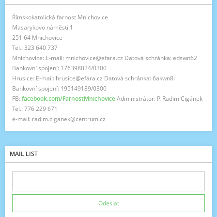
Římskokatolická farnost Mnichovice
Masarykovo náměstí 1
251 64 Mnichovice
Tel.: 323 640 737
Mnichovice: E-mail: mnichovice@efara.cz Datová schránka: edswn62
Bankovní spojení: 176398024/0300
Hrusice: E-mail: hrusice@efara.cz Datová schránka: 6akwn8i
Bankovní spojení: 195149189/0300
FB:
facebook.com/FarnostMnichovice
Administrátor: P. Radim Cigánek
Tel.: 776 229 671
e-mail: radim.ciganek@centrum.cz
MAIL LIST