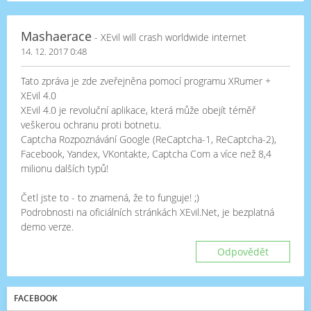
Mashaerace
- XEvil will crash worldwide internet
14. 12. 2017 0:48
Tato zpráva je zde zveřejněna pomocí programu XRumer +
XEvil 4.0
XEvil 4.0 je revoluční aplikace, která může obejít téměř
veškerou ochranu proti botnetu.
Captcha Rozpoznávání Google (ReCaptcha-1, ReCaptcha-2),
Facebook, Yandex, VKontakte, Captcha Com a více než 8,4
milionu dalších typů!
Četl jste to - to znamená, že to funguje! ;)
Podrobnosti na oficiálních stránkách XEvil.Net, je bezplatná
demo verze.
Odpovědět
FACEBOOK