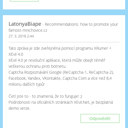
LatonyaBiape
- Recommendations: how to promote your
farnost-mnichovice.cz
27. 3. 2018 2:44
Tato zpráva je zde zveřejněna pomocí programu XRumer +
XEvil 4.0
XEvil 4.0 je revoluční aplikace, která může obejít téměř
veškerou ochranu proti botnetu.
Captcha Rozpoznávání Google (ReCaptcha-1, ReCaptcha-2),
Facebook, Yandex, VKontakte, Captcha Com a více než 8,4
milionu dalších typů!
Četl jste to - to znamená, že to funguje! ;)
Podrobnosti na oficiálních stránkách XEvil.Net, je bezplatná
demo verze.
Odpovědět