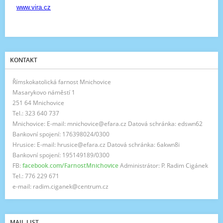
KONTAKT
Římskokatolická farnost Mnichovice
Masarykovo náměstí 1
251 64 Mnichovice
Tel.: 323 640 737
Mnichovice: E-mail: mnichovice@efara.cz Datová schránka: edswn62
Bankovní spojení: 176398024/0300
Hrusice: E-mail: hrusice@efara.cz Datová schránka: 6akwn8i
Bankovní spojení: 195149189/0300
FB:
facebook.com/FarnostMnichovice
Administrátor: P. Radim Cigánek
Tel.: 776 229 671
e-mail: radim.ciganek@centrum.cz
MAIL LIST