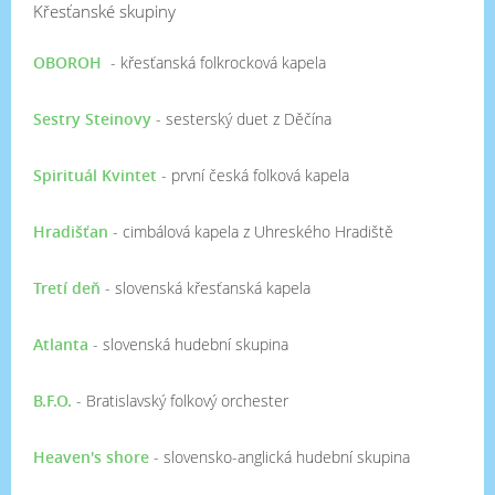
Křesťanské skupiny
OBOROH
- křesťanská folkrocková kapela
Sestry Steinovy
- sesterský duet z Děčína
Spirituál Kvintet
- první česká folková kapela
Hradišťan
- cimbálová kapela z Uhreského Hradiště
Tretí deň
- slovenská křesťanská kapela
Atlanta
- slovenská hudební skupina
B.F.O.
- Bratislavský folkový orchester
Heaven's shore
- slovensko-anglická hudební skupina