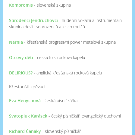
Kompromis
- slovenská skupina
Súrodenci Jendruchovci
- hudební vokální a inštrumentální
skupina devíti sourozenců a jejich rodičů
Narnia
- křesťanská progresivní power metalová skupina
Otcovy děti
- česká folk-rocková kapela
DELIRIOUS?
- anglická křesťanská rocková kapela
Křesťanští zpěváci
Eva Henychová
- česká písničkářka
Svatopluk Karásek
- český písničkář, evangelický duchovní
Richard Čanaky
- slovenský písničkář