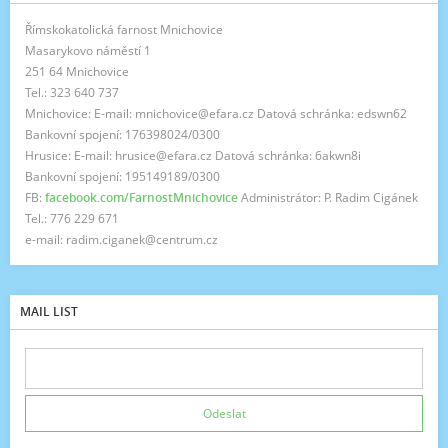
Římskokatolická farnost Mnichovice
Masarykovo náměstí 1
251 64 Mnichovice
Tel.: 323 640 737
Mnichovice: E-mail: mnichovice@efara.cz Datová schránka: edswn62
Bankovní spojení: 176398024/0300
Hrusice: E-mail: hrusice@efara.cz Datová schránka: 6akwn8i
Bankovní spojení: 195149189/0300
FB:
facebook.com/FarnostMnichovice
Administrátor: P. Radim Cigánek
Tel.: 776 229 671
e-mail: radim.ciganek@centrum.cz
MAIL LIST