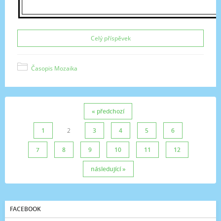
Celý příspěvek
Časopis Mozaika
« předchozí
1
2
3
4
5
6
7
8
9
10
11
12
následující »
FACEBOOK