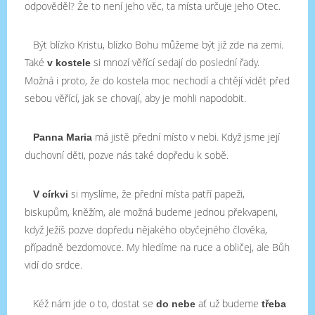
odpověděl? Že to není jeho věc, ta místa určuje jeho Otec.
Být blízko Kristu, blízko Bohu můžeme být již zde na zemi.
Také
si mnozí věřící sedají do poslední řady.
v kostele
Možná i proto, že do kostela moc nechodí a chtějí vidět před
sebou věřící, jak se chovají, aby je mohli napodobit.
má jistě přední místo v nebi. Když jsme její
Panna Maria
duchovní děti, pozve nás také dopředu k sobě.
si myslíme, že přední místa patří papeži,
V církvi
biskupům, kněžím, ale možná budeme jednou překvapeni,
když Ježíš pozve dopředu nějakého obyčejného člověka,
případně bezdomovce. My hledíme na ruce a obličej, ale Bůh
vidí do srdce.
Kéž nám jde o to, dostat se
ať už budeme
do nebe
třeba