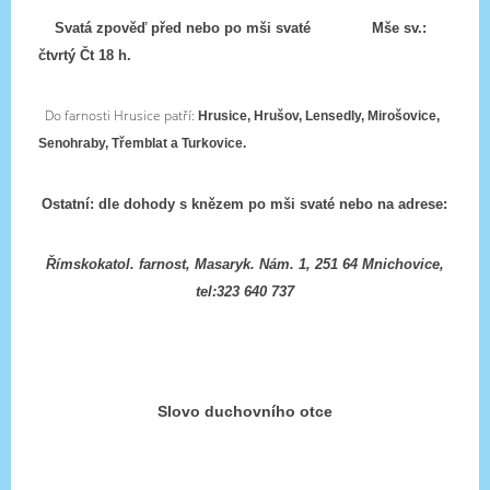
Svatá zpověď před nebo po mši svaté
Mše sv.:
čtvrtý Čt 18 h.
Do farnosti Hrusice patří:
Hrusice, Hrušov, Lensedly, Mirošovice,
Senohraby, Třemblat a Turkovice.
Ostatní: dle dohody s knězem po mši svaté nebo na adrese:
Římskokatol. farnost, Masaryk. Nám. 1, 251 64 Mnichovice,
tel:323 640 737
Slovo duchovního otce