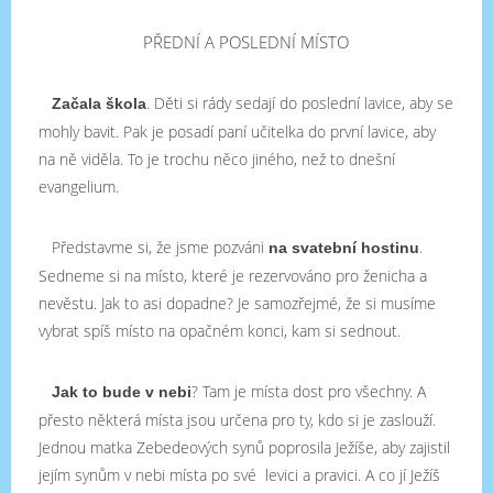
PŘEDNÍ A POSLEDNÍ MÍSTO
. Děti si rády sedají do poslední lavice, aby se
Začala škola
mohly bavit. Pak je posadí paní učitelka do první lavice, aby
na ně viděla. To je trochu něco jiného, než to dnešní
evangelium.
Představme si, že jsme pozváni
.
na svatební hostinu
Sedneme si na místo, které je rezervováno pro ženicha a
nevěstu. Jak to asi dopadne? Je samozřejmé, že si musíme
vybrat spíš místo na opačném konci, kam si sednout.
? Tam je místa dost pro všechny. A
Jak to bude v nebi
přesto některá místa jsou určena pro ty, kdo si je zaslouží.
Jednou matka Zebedeových synů poprosila Ježíše, aby zajistil
jejím synům v nebi místa po své levici a pravici. A co jí Ježíš