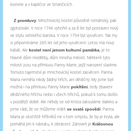
kostele a v kapličce ve Strančicích.
: Mnichovický kostel původně románský, pak
Z promluvy
zgotizován. V roce 1746 vyhořel a za 8 let byl postaven nový
ve stylu selského baroka. V roce 1754 byl vysvěcen. Tak my
si připomínáme 265 let od jeho vysvěcení. Letos má nový
kabát. Ale
, je to
kostel není jenom kulturní památka
hlavně dům modlitby, dům mnoha milostí. Některé tyto
milosti jsou na přímluvu Panny Marie, jejíž narození slavíme.
Tomuto tajemství je mnichovický kostel zasvěcen. Panna
Maria neměla nikdy žádný hřích, ani dědičný. My jsme byli
možná i na přímluvu Panny Marie
, tedy zbaveni
pokřtěni
dědičného hříchu nebo i všech hříchů, pokud k tomu došlo
v pozdější době. Ale někdy se od Krista zatouláme daleko a
jsme rádi, že se můžeme vrátit
. Panna
ve svaté zpovědi
Maria je útočiště hříšníků ne v tom smyslu, že by je kryla, ale
pomáhá jim k návratu, k obrácení. Zároveň je
Královnou