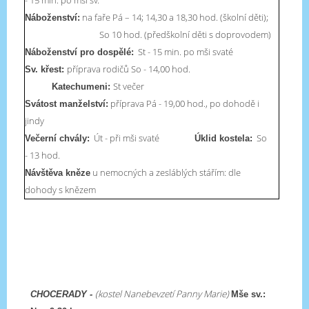
na faře Pá – 14; 14,30 a 18,30 hod. (školní děti);
Náboženství:
So 10 hod. (předškolní děti s doprovodem)
St - 15 min. po mši svaté
Náboženství pro dospělé:
příprava rodičů So - 14,00 hod.
Sv. křest:
St večer
Katechumeni:
příprava Pá - 19,00 hod., po dohodě i
Svátost manželství:
jindy
Út - při mši svaté
So
Večerní chvály:
Úklid kostela:
- 13 hod.
u nemocných a zesláblých stářím: dle
Návštěva kněze
dohody s knězem
(kostel Nanebevzetí Panny Marie)
CHOCERADY -
Mše sv.: