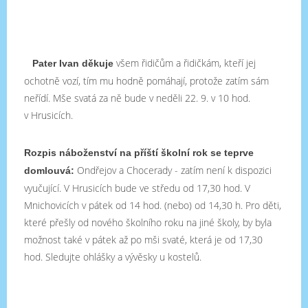
všem řidičům a řidičkám, kteří jej
Pater Ivan děkuje
ochotně vozí, tím mu hodně pomáhají, protože zatím sám
neřídí. Mše svatá za ně bude v neděli 22. 9. v 10 hod.
v Hrusicích.
Rozpis náboženství na příští školní rok se teprve
Ondřejov a Chocerady - zatím není k dispozici
domlouvá:
vyučující. V Hrusicích bude ve středu od 17,30 hod. V
Mnichovicích v pátek od 14 hod. (nebo) od 14,30 h. Pro děti,
které přešly od nového školního roku na jiné školy, by byla
možnost také v pátek až po mši svaté, která je od 17,30
hod. Sledujte ohlášky a vývěsky u kostelů.