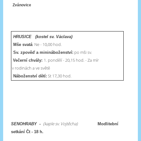
Zvánovice
HRUSICE (kostel sv. Václava)
: Ne - 10,00 hod.
Mše svatá
po mši sv.
Sv. zpověď a minináboženství:
1. pondělí - 20,15 hod. - Za mír
Večerní chvály:
v rodinách a ve světě
St 17,30 hod.
Náboženství dětí:
(kaple sv. Vojtěcha)
SENOHRABY
-
Modlitební
setkání Čt - 18 h.