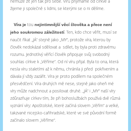
nemůže žít jen tak pro sebe. Víru přijímáme od církve a
žijeme ji společně s lidmi, se kterými se o ni dělíme.
tou
Víra je
nejintimnější věcí člověka a přece není
. Ten, kdo chce věřit, musí se
jeho soukromou záležitostí
naučit říkat „JÁ“ stejně jako „MY“, protože víra, kterou by
člověk nedokázal sdělovat a sdílet, by byla proti zdravému
rozumu. Jednotlivý věřící člověk připojuje svůj svobodný
souhlas církve k „Věříme“. Od ní víru přijal. Byla to ona, která
nesla víru staletími až k němu, chránila ji před pokřivením a
dávala jí vždy zazářit. Víra je proto podílem na společném
přesvědčení. Víra druhých mě nese, stejně jako oheň mé
víry může nadchnout a posilovat druhé. „JÁ“ i „MY“ naší víry
zdůrazňuje církev tím, že při bohoslužbách používá dvě různá
vyznání víry: Apoštolské, které začíná slovem „Věřím“ a velké,
takzvané nicejsko-cařihradské, které ve své původní formě
začínalo slovem „Věříme“.