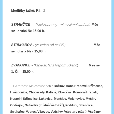
21 h.
Modlitby taťků: Pá -
(kaple sv. Anny - mimo zimní období)
STRANČICE
-
Mše
sv.: druhá Ne 15,00 h.
(zasedací síň na OÚ)
STRUHAŘOV -
Mše
sv.: čtvrtá Ne - 15,00 h.
(kaple sv. Jana Nepomuckého
)
ZVÁNOVICE -
Mše sv.:
1. Čt - 15,00 h.
Do farnosti Mnichovice patří:
Božkov, Habr, Hradové Střímelice,
Hvězdonice
,
Chocerady, Kaliště
, Klokočná, Komorní Hrádek,
Kostelní Střímelice, Lukavice, Menčice,
Mnichovice
, Myšlín,
(
Ondřejov
,
Ostředek
místní část Vráž), Poddubí, Strančice,
Struhařov, Vestec, Vlkovec,
Vodslivy
, Všestary (část), Všešimy,