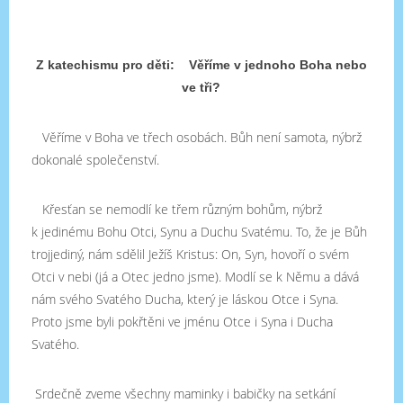
Z katechismu pro děti: Věříme v jednoho Boha nebo
ve tři?
Věříme v Boha ve třech osobách. Bůh není samota, nýbrž
dokonalé společenství.
Křesťan se nemodlí ke třem různým bohům, nýbrž
k jedinému Bohu Otci, Synu a Duchu Svatému. To, že je Bůh
trojjediný, nám sdělil Ježíš Kristus: On, Syn, hovoří o svém
Otci v nebi (já a Otec jedno jsme). Modlí se k Němu a dává
nám svého Svatého Ducha, který je láskou Otce i Syna.
Proto jsme byli pokřtěni ve jménu Otce i Syna i Ducha
Svatého.
Srdečně zveme všechny maminky i babičky na setkání