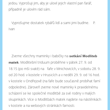
jedou. Vyprošuji jim, aby je ulovil jejich vlastní pan farář,
případně je ulovím rád sám.
Vyprošujme dostatek rybářů lidí a sami jimi buďme. P.
Ivan
Zveme všechny maminky i babičky na
setkání Modliteb
. Modlitební triduum proběhne v pátek 27. 9. od
matek
18.15 (po mši svaté) na faře v Mnichovicích, v sobotu 28. 9.
od 20 hod. v kostele v Hrusicích a v neděli 29. 9. od 16 hod.
v kostele v Ondřejově (na faře bude současně probíhat farní
odpoledne). Zároveň zveme nové maminky k pravidelnému
scházení se ke společné modlitbě za své rodiny v malých
skupinkách. Více o Modlitbách matek najdete na nástěnkách
v kostele a na webových stránkách farnosti.