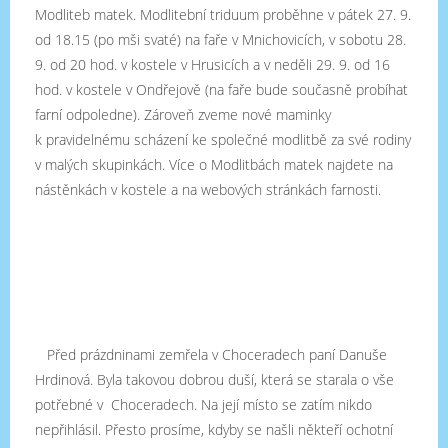
Modliteb matek. Modlitební triduum proběhne v pátek 27. 9.
od 18.15 (po mši svaté) na faře v Mnichovicích, v sobotu 28.
9. od 20 hod. v kostele v Hrusicích a v neděli 29. 9. od 16
hod. v kostele v Ondřejově (na faře bude současně probíhat
farní odpoledne). Zároveň zveme
nové maminky
k pravidelnému scházení ke společné modlitbě za své rodiny
v malých skupinkách. Více o Modlitbách matek najdete na
nástěnkách v kostele a na webových stránkách farnosti.
Před prázdninami zemřela v Choceradech paní Danuše
Hrdinová. Byla takovou dobrou duší, která se starala o vše
potřebné v Choceradech. Na její místo se zatím nikdo
nepřihlásil. Přesto prosíme, kdyby se našli někteří ochotní