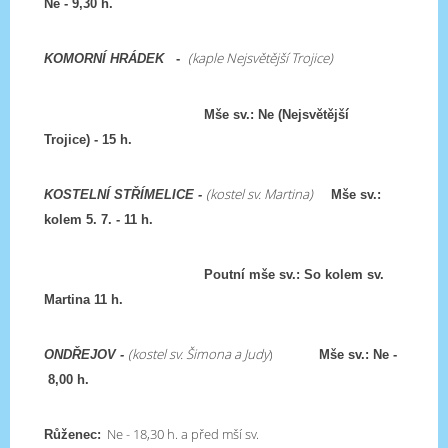
Ne - 9,30 h.
(kaple Nejsvětější Trojice)
KOMORNÍ HRÁDEK
-
Mše sv.: Ne (Nejsvětější
Trojice) - 15 h.
(kostel sv. Martina)
KOSTELNÍ STŘÍMELICE -
Mše sv.:
kolem 5. 7. - 11 h.
Poutní mše sv.: So kolem sv.
Martina 11 h.
(kostel sv. Šimona a Judy
)
ONDŘEJOV -
Mše sv.: Ne -
8,00 h.
Ne - 18,30 h. a před mší sv.
Růženec: