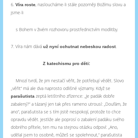
6.
, nasloucháme-li stále pozorněji Božímu slovu a
Víra roste
jsme-li
s Bohem v živém rozhovoru prostřednictvím modlitby.
7. Víra nám dává
.
už nyní ochutnat nebeskou radost
Z katechismu pro děti:
Mnozí tvrdí, že jim nestačí věřit, že potřebují vědět. Slovo
„věřit“ má ale dva naprosto odlišné významy. Když se
zeptá letištního zřízence: „Je padák dobře
parašutista
zabalený?“ a tázaný jen tak přes rameno utrousí: „Doufám, že
ano“, parašutista se s tím jistě nespokojí, protože to chce
opravdu vědět. Jestliže ale poprosí o zabalení padáku svého
dobrého přítele, ten mu na stejnou otázku odpoví: „Ano,
udělal jsem to osobně, můžeš se spolehnout,“ parašutista