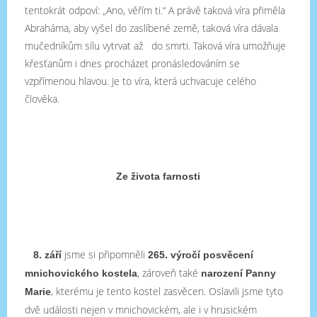
tentokrát odpoví: „Ano, věřím ti.“ A právě taková víra přiměla
Abraháma, aby vyšel do zaslíbené země, taková víra dávala
mučedníkům sílu vytrvat až do smrti. Taková víra umožňuje
křesťanům i dnes procházet pronásledováním se
vzpřímenou hlavou. Je to víra, která uchvacuje celého
člověka.
Ze života farnosti
jsme si připomněli
8. září
265. výročí posvěcení
, zároveň také
mnichovického kostela
narození Panny
, kterému je tento kostel zasvěcen. Oslavili jsme tyto
Marie
dvě události nejen v mnichovickém, ale i v hrusickém