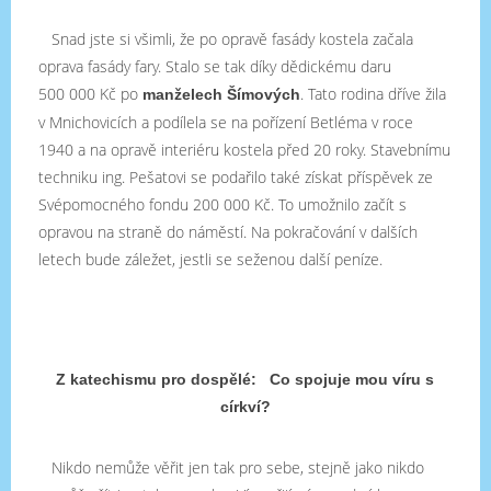
Snad jste si všimli, že po opravě fasády kostela začala
oprava fasády fary. Stalo se tak díky dědickému daru
500 000 Kč po
. Tato rodina dříve žila
manželech Šímových
v Mnichovicích a podílela se na pořízení Betléma v roce
1940 a na opravě interiéru kostela před 20 roky. Stavebnímu
techniku ing. Pešatovi se podařilo také získat příspěvek ze
Svépomocného fondu 200 000 Kč. To umožnilo začít s
opravou na straně do náměstí. Na pokračování v dalších
letech bude záležet, jestli se seženou další peníze.
Z katechismu pro dospělé: Co spojuje mou víru s
církví?
Nikdo nemůže věřit jen tak pro sebe, stejně jako nikdo