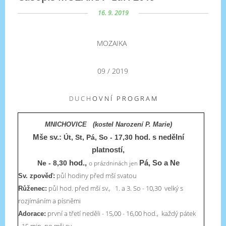
16. 9. 2019
MOZAIKA
09 / 2019
U C H
O V N Í P R O G R A M
D
MNICHOVICE (kostel Narození P. Marie)
Mše sv.:
Út, St, Pá, So - 17,30
hod. s nedělní
platností,
Ne - 8,30
hod.,
o prázdninách jen
Pá, So a Ne
půl hodiny před mší svatou
Sv. zpověď:
půl hod. před mší sv., 1. a 3. So - 10,30 velký s
Růženec:
rozjímáním a písněmi
první a třetí neděli - 15,00 - 16,00 hod., každý pátek
Adorace:
- 15 min. po mši sv.