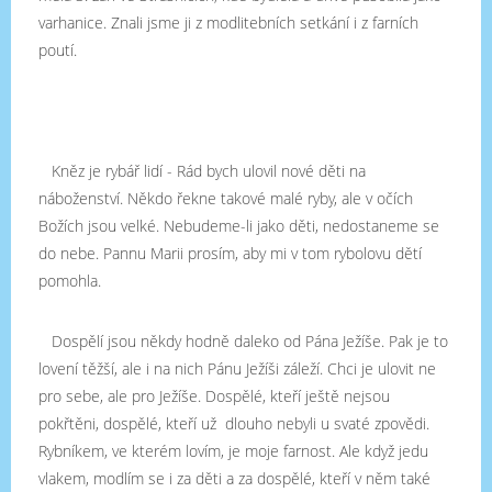
varhanice. Znali jsme ji z modlitebních setkání i z farních
poutí.
Kněz je rybář lidí - Rád bych ulovil nové děti na
náboženství. Někdo řekne takové malé ryby, ale v očích
Božích jsou velké. Nebudeme-li jako děti, nedostaneme se
do nebe. Pannu Marii prosím, aby mi v tom rybolovu dětí
pomohla.
Dospělí jsou někdy hodně daleko od Pána Ježíše. Pak je to
lovení těžší, ale i na nich Pánu Ježíši záleží. Chci je ulovit ne
pro sebe, ale pro Ježíše. Dospělé, kteří ještě nejsou
pokřtěni, dospělé, kteří už dlouho nebyli u svaté zpovědi.
Rybníkem, ve kterém lovím, je moje farnost. Ale když jedu
vlakem, modlím se i za děti a za dospělé, kteří v něm také