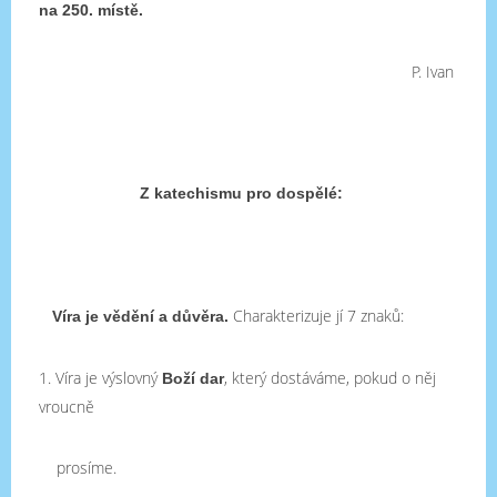
na 250. místě.
P. Ivan
Z katechismu pro dospělé:
Charakterizuje jí 7 znaků:
Víra je vědění a důvěra.
1. Víra je výslovný
, který dostáváme, pokud o něj
Boží dar
vroucně
prosíme.