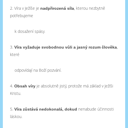
2. Víra v Ježíše je
, kterou nezbytně
nadpřirozená síla
potřebujeme
k dosažení spásy.
3.
,
Víra vyžaduje svobodnou vůli a jasný rozum člověka
které
odpovídají na Boží pozvání.
4.
je absolutně jistý, protože má základ v Ježíši
Obsah víry
Kristu.
5.
nenabude účinnosti
Víra zůstává nedokonalá, dokud
láskou.