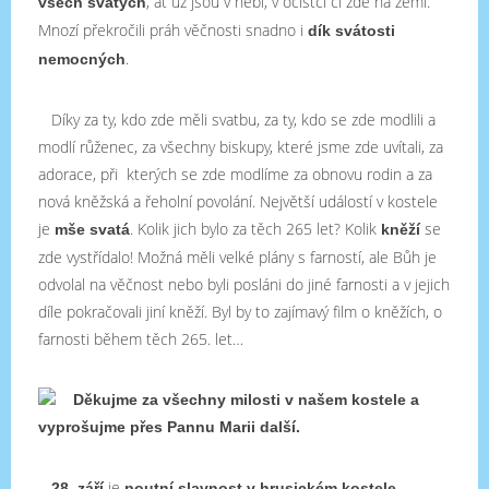
, ať už jsou v nebi, v očistci či zde na zemi.
všech svatých
Mnozí překročili práh věčnosti snadno i
dík svátosti
.
nemocných
Díky za ty, kdo zde měli svatbu, za ty, kdo se zde modlili a
modlí růženec, za všechny biskupy, které jsme zde uvítali, za
adorace, při kterých se zde modlíme za obnovu rodin a za
nová kněžská a řeholní povolání. Největší událostí v kostele
je
. Kolik jich bylo za těch 265 let? Kolik
se
mše svatá
kněží
zde vystřídalo! Možná měli velké plány s farností, ale Bůh je
odvolal na věčnost nebo byli posláni do jiné farnosti a v jejich
díle pokračovali jiní kněží. Byl by to zajímavý film o kněžích, o
farnosti během těch 265. let…
Děkujme za všechny milosti v našem kostele a
vyprošujme přes Pannu Marii další.
je
28. září
poutní slavnost
v hrusickém kostele