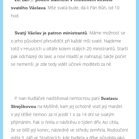
. Mše svatá bude, dá-li Pán Bůh, od 10
svatého Václava
hod.
. Máme možnost se
Svatý Václav je patron ministrantů
o jeho působení přesvědčit při každé mši svaté. Najdeme
totiž v Hrusicích u oltáře kolem stálých 20 ministrantů. Starší
pak odcházejí do lavic a noví mladší je nahrazují, takže počet
se nemenší. Je zde tedy vidět účinek modliteb za ně.
P. Ivan Kudláček navštěvoval nemocnou paní
Svatavu
na Myšlíně, kam jej ochotně vozil její manžel.
Strejčkovou
V její těžké nemoci za ní jezdil 1 x za 14 dní se svatým
přijímáním. Pak si řekla o návštěvu o týden dřív. Asi cítila,
že se blíží její konec, následně ve středu zemřela. Rozloučení
měla 3. září ve Strašnicích, kde bydlela a dříve působila jako