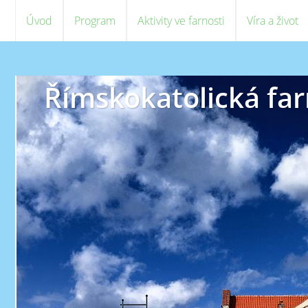
Úvod
Program
Aktivity ve farnosti
Víra a život
Římskokatolická far