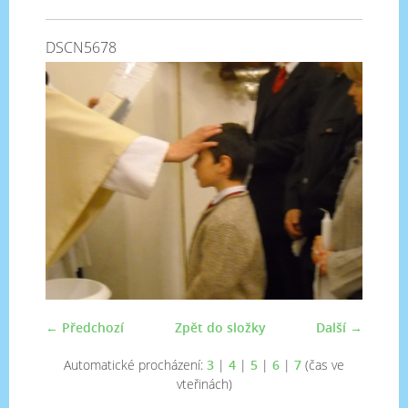
DSCN5678
← Předchozí
Zpět do složky
Další →
Automatické procházení:
3
|
4
|
5
|
6
|
7
(čas ve
vteřinách)