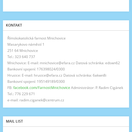
KONTAKT
Římskokatolická farnost Mnichovice
Masarykovo náměstí 1
251 64 Mnichovice
Tel.: 323 640 737
Mnichovice: E-mail: mnichovice@efara.cz Datová schránka: edswn62
Bankovní spojení: 176398024/0300
Hrusice: E-mail: hrusice@efara.cz Datová schránka: 6akwn8i
Bankovní spojení: 195149189/0300
FB:
facebook.com/FarnostMnichovice
Administrátor: P. Radim Cigánek
Tel.: 776 229 671
e-mail: radim.ciganek@centrum.cz
MAIL LIST