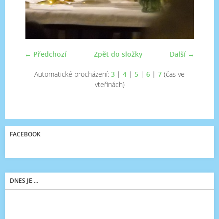
← Předchozí
Zpět do složky
Další →
Automatické procházení:
3
|
4
|
5
|
6
|
7
(čas ve
vteřinách)
FACEBOOK
DNES JE ...