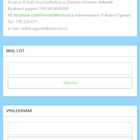
Hrusice: E-mail: hrusice@efara.cz Datová schránka: 6akwn8i
Bankovní spojení: 195149189/0300
FB:
facebook.com/FarnostMnichovice
Administrátor: P. Radim Cigánek
Tel.: 776 229 671
e-mail: radim.ciganek@centrum.cz
MAIL LIST
VYHLEDÁVÁNÍ