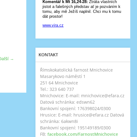
KONTAKT
Další →
Římskokatolická farnost Mnichovice
Masarykovo náměstí 1
251 64 Mnichovice
Tel.: 323 640 737
Mnichovice: E-mail: mnichovice@efara.cz
Datová schránka: edswn62
Bankovní spojení: 176398024/0300
Hrusice: E-mail: hrusice@efara.cz Datová
schránka: 6akwn8i
Bankovní spojení: 195149189/0300
FB:
facebook.com/FarnostMnichovice