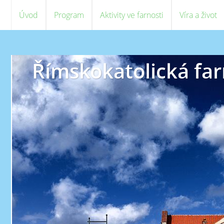
Úvod
Program
Aktivity ve farnosti
Víra a život
Římskokatolická far