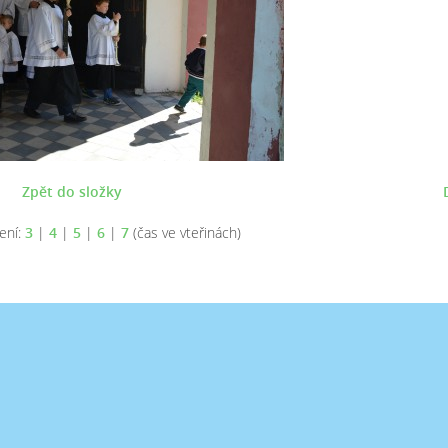
Zpět do složky
ení:
3
|
4
|
5
|
6
|
7
(čas ve vteřinách)