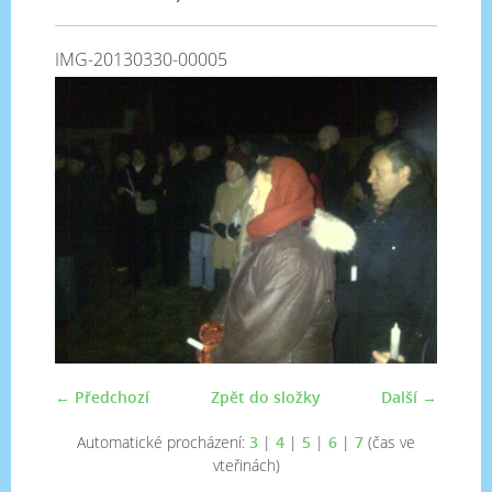
IMG-20130330-00005
← Předchozí
Zpět do složky
Další →
Automatické procházení:
3
|
4
|
5
|
6
|
7
(čas ve
vteřinách)