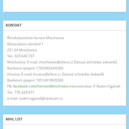
KONTAKT
Římskokatolická farnost Mnichovice
Masarykovo náměstí 1
251 64 Mnichovice
Tel.: 323 640 737
Mnichovice: E-mail: mnichovice@efara.cz Datová schránka: edswn62
Bankovní spojení: 176398024/0300
Hrusice: E-mail: hrusice@efara.cz Datová schránka: 6akwn8i
Bankovní spojení: 195149189/0300
FB:
facebook.com/FarnostMnichovice
Administrátor: P. Radim Cigánek
Tel.: 776 229 671
e-mail: radim.ciganek@centrum.cz
MAIL LIST