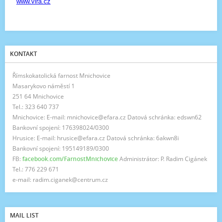
KONTAKT
Římskokatolická farnost Mnichovice
Masarykovo náměstí 1
251 64 Mnichovice
Tel.: 323 640 737
Mnichovice: E-mail: mnichovice@efara.cz Datová schránka: edswn62
Bankovní spojení: 176398024/0300
Hrusice: E-mail: hrusice@efara.cz Datová schránka: 6akwn8i
Bankovní spojení: 195149189/0300
FB:
facebook.com/FarnostMnichovice
Administrátor: P. Radim Cigánek
Tel.: 776 229 671
e-mail: radim.ciganek@centrum.cz
MAIL LIST