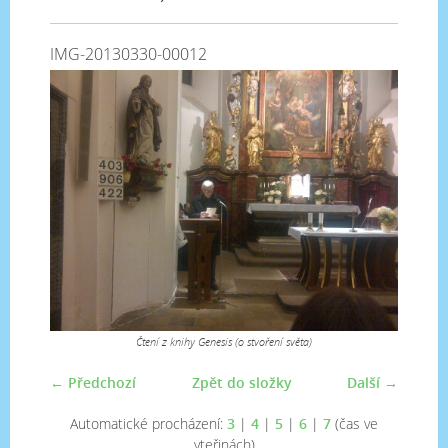
IMG-20130330-00012
Čtení z knihy Genesis (o stvoření světa)
← Předchozí
Zpět do složky
Další →
Automatické procházení:
3
|
4
|
5
|
6
|
7
(čas ve
vteřinách)