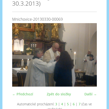
30.3.2013)
Mnichovice-20130330-00069
← Předchozí
Zpět do složky
Další →
Automatické procházení:
3
|
4
|
5
|
6
|
7
(čas ve