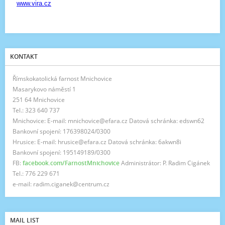
KONTAKT
Římskokatolická farnost Mnichovice
Masarykovo náměstí 1
251 64 Mnichovice
Tel.: 323 640 737
Mnichovice: E-mail: mnichovice@efara.cz Datová schránka: edswn62
Bankovní spojení: 176398024/0300
Hrusice: E-mail: hrusice@efara.cz Datová schránka: 6akwn8i
Bankovní spojení: 195149189/0300
FB:
facebook.com/FarnostMnichovice
Administrátor: P. Radim Cigánek
Tel.: 776 229 671
e-mail: radim.ciganek@centrum.cz
MAIL LIST