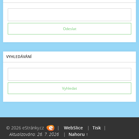
VYHLEDÁVÁNÍ
© 2026 eStránky.cz
|
WebSlice
|
Tisk
|
Aktualizováno: 26. 7. 2026
|
Nahoru ↑