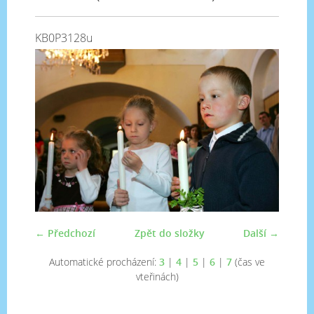
KB0P3128u
← Předchozí
Zpět do složky
Další →
Automatické procházení:
3
|
4
|
5
|
6
|
7
(čas ve
vteřinách)