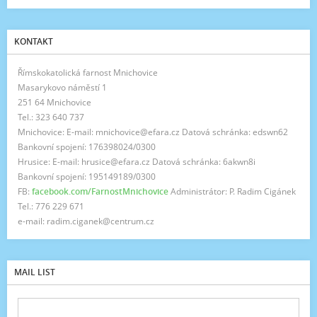
KONTAKT
Římskokatolická farnost Mnichovice
Masarykovo náměstí 1
251 64 Mnichovice
Tel.: 323 640 737
Mnichovice: E-mail: mnichovice@efara.cz Datová schránka: edswn62
Bankovní spojení: 176398024/0300
Hrusice: E-mail: hrusice@efara.cz Datová schránka: 6akwn8i
Bankovní spojení: 195149189/0300
FB:
facebook.com/FarnostMnichovice
Administrátor: P. Radim Cigánek
Tel.: 776 229 671
e-mail: radim.ciganek@centrum.cz
MAIL LIST