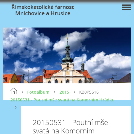
Římskokatolická farnost
Mnichovice a Hrusice
Fotoalbum
2015
KB0P5616
20150531 - Poutní mše svatá na Komorním Hrádku
20150531 - Poutní mše
svatá na Komorním