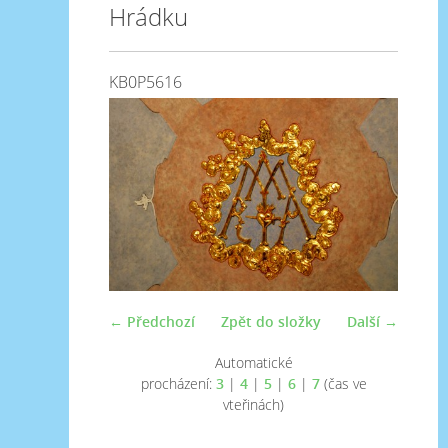
Hrádku
KB0P5616
← Předchozí
Zpět do složky
Další →
Automatické
procházení:
3
|
4
|
5
|
6
|
7
(čas ve
vteřinách)