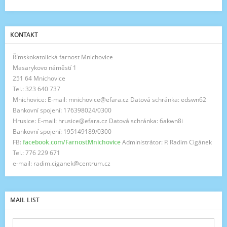
KONTAKT
Římskokatolická farnost Mnichovice
Masarykovo náměstí 1
251 64 Mnichovice
Tel.: 323 640 737
Mnichovice: E-mail: mnichovice@efara.cz Datová schránka: edswn62
Bankovní spojení: 176398024/0300
Hrusice: E-mail: hrusice@efara.cz Datová schránka: 6akwn8i
Bankovní spojení: 195149189/0300
FB:
facebook.com/FarnostMnichovice
Administrátor: P. Radim Cigánek
Tel.: 776 229 671
e-mail: radim.ciganek@centrum.cz
MAIL LIST