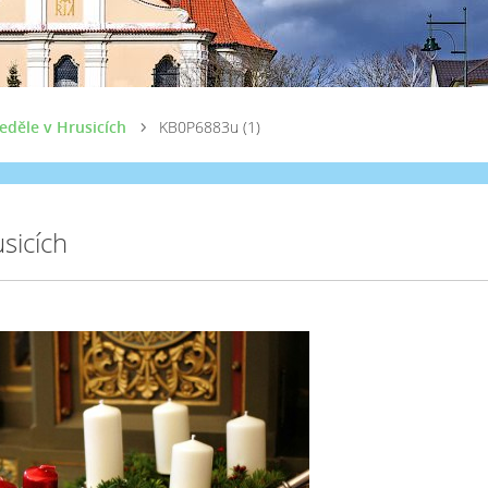
eděle v Hrusicích
KB0P6883u (1)
sicích