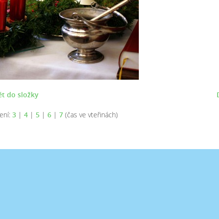
t do složky
ení:
3
|
4
|
5
|
6
|
7
(čas ve vteřinách)