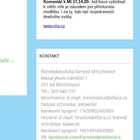
KONTAKT
Další →
Římskokatolická farnost Mnichovice
Masarykovo náměstí 1
251 64 Mnichovice
Tel.: 323 640 737
Mnichovice: E-mail: mnichovice@efara.cz
Datová schránka: edswn62
Bankovní spojení: 176398024/0300
Hrusice: E-mail: hrusice@efara.cz Datová
schránka: 6akwn8i
Bankovní spojení: 195149189/0300
FB:
facebook.com/FarnostMnichovice