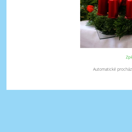
Zpě
Automatické procház