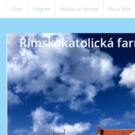
Úvod
Program
Aktivity ve farnosti
Víra a život
Římskokatolická far