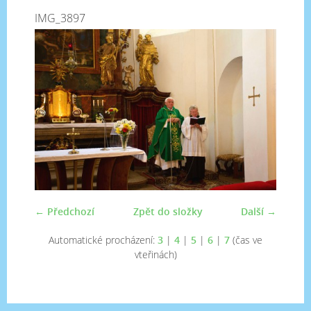
IMG_3897
← Předchozí
Zpět do složky
Další →
Automatické procházení:
3
|
4
|
5
|
6
|
7
(čas ve
vteřinách)