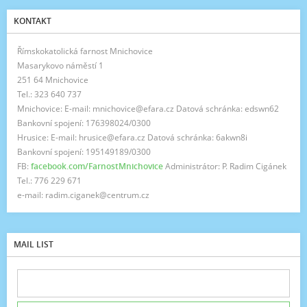
KONTAKT
Římskokatolická farnost Mnichovice
Masarykovo náměstí 1
251 64 Mnichovice
Tel.: 323 640 737
Mnichovice: E-mail: mnichovice@efara.cz Datová schránka: edswn62
Bankovní spojení: 176398024/0300
Hrusice: E-mail: hrusice@efara.cz Datová schránka: 6akwn8i
Bankovní spojení: 195149189/0300
FB:
facebook.com/FarnostMnichovice
Administrátor: P. Radim Cigánek
Tel.: 776 229 671
e-mail: radim.ciganek@centrum.cz
MAIL LIST