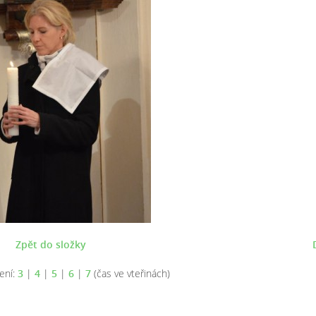
Zpět do složky
ení:
3
|
4
|
5
|
6
|
7
(čas ve vteřinách)