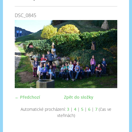
DSC_0845
← Předchozí
Zpět do složky
Automatické procházení:
3
|
4
|
5
|
6
|
7
(čas ve
vteřinách)