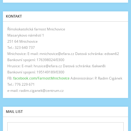
KONTAKT
Římskokatolická farnost Mnichovice
Masarykovo náměstí 1
251 64 Mnichovice
Tel.: 323 640 737
Mnichovice: E-mail: mnichovice@efara.cz Datová schránka: edswn62
Bankovní spojení: 176398024/0300
Hrusice: E-mail: hrusice@efara.cz Datová schránka: 6akwn8i
Bankovní spojení: 195149189/0300
FB:
facebook.com/FarnostMnichovice
Administrátor: P. Radim Cigánek
Tel.: 776 229 671
e-mail: radim.ciganek@centrum.cz
MAIL LIST