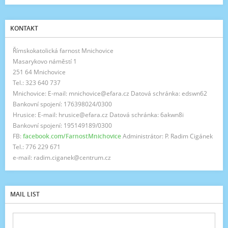
KONTAKT
Římskokatolická farnost Mnichovice
Masarykovo náměstí 1
251 64 Mnichovice
Tel.: 323 640 737
Mnichovice: E-mail: mnichovice@efara.cz Datová schránka: edswn62
Bankovní spojení: 176398024/0300
Hrusice: E-mail: hrusice@efara.cz Datová schránka: 6akwn8i
Bankovní spojení: 195149189/0300
FB:
facebook.com/FarnostMnichovice
Administrátor: P. Radim Cigánek
Tel.: 776 229 671
e-mail: radim.ciganek@centrum.cz
MAIL LIST