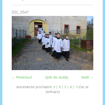
DSC_0547
← Předchozí
Zpět do složky
Další →
Automatické procházení:
3
|
4
|
5
|
6
|
7
(čas ve
vteřinách)