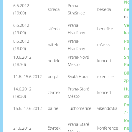
Neb
6.6.2012
Praha-
středa
beseda
nem
(19:00)
Strašnice
maje
6.6.2012
Praha-
Več
středa
benefice
(19:00)
Hradčany
kap
8.6.2012
Praha-
Pos
pátek
mše sv.
(18:00)
Hradčany
Lor
10.6.2012
Praha-Nové
Smy
neděle
koncert
(18:30)
Město
Pav
Bůh
11.6.-15.6.2012
po-pá
Svatá Hora
exercicie
způ
14.6.2012
Praha-Staré
Hud
čtvrtek
koncert
(19:30)
Město
stol
Pov
15.6.-17.6.2012
pá-ne
Tuchoměřice
víkendovka
? - 
Kon
Praha-Staré
21.6.2012
čtvrtek
konference
nem
Město