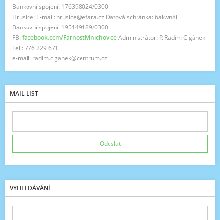
Bankovní spojení: 176398024/0300
Hrusice: E-mail: hrusice@efara.cz Datová schránka: 6akwn8i
Bankovní spojení: 195149189/0300
FB:
facebook.com/FarnostMnichovice
Administrátor: P. Radim Cigánek
Tel.: 776 229 671
e-mail: radim.ciganek@centrum.cz
MAIL LIST
VYHLEDÁVÁNÍ