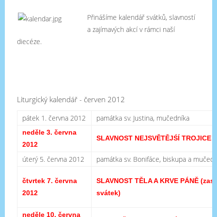
Přinášíme kalendář svátků, slavností
a zajímavých akcí v rámci naší
diecéze.
Liturgický kalendář - červen 2012
pátek 1. června 2012
památka sv. Justina, mučedníka
neděle 3. června
SLAVNOST NEJSVĚTĚJŚÍ TROJICE
2012
úterý 5. června 2012
památka sv. Bonifáce, biskupa a mučedn
čtvrtek 7. června
SLAVNOST TĚLA A KRVE PÁNĚ
(zas
2012
svátek)
neděle 10. června