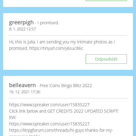
greerpigh
- I promised.
8. 1. 2022 12:57
Hi, this is Julia. I am sending you my intimate photos as I
promised. https://tinyurl.com/y6suc86c
Odpovědět
belleavern
- Free Coins Bingo Blitz 2022
16. 12. 2021 17:36
https://www.spreaker.com/user/15835227
Click link below and GET CREDITS 2022 UPDATED SCRIPT!
KW:
https://www.spreaker.com/user/15835227
https://litrpgforum.com/threads/hi-guys-thanks-for-my-