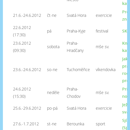
kap
Pro
21.6.-24.6.2012
čt-ne
Svatá Hora
exercicie
zno
22.6.2012
pá
Praha-Kyje
festival
SKA
(17:30)
23.6.2012
Praha-
Kně
sobota
mše sv.
(09:30)
Hradčany
kat
Jak 
pra
23.6.-24.6.2012
so-ne
Tuchoměřice
víkendovka
rodi
pro
24.6.2012
Praha-
Pri
neděle
mše sv.
(15:30)
Chodov
nov
Jež
25.6.-29.6.2012
po-pá
Svatá Hora
exercicie
svá
Sjí
27.6.-1.7.2012
st-ne
Berounka
sport
(Spo