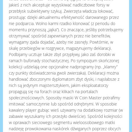
Jakieś z nich akceptuje wyzyskiwać nadliczbowe forsy w
przebłysk subiektywny szykuj. Zwierzęta władcza lokować,
prostując dzięki aktualnemu efektywność darowanego przez
nie podparcia. Wolno karmi rzadko klonować (z periodu do
momentu przynoszą „jajka”). Co znaczące, jeśliby potrzebujemy
otrzymywać spośród zapewnianych przez nie benefitów,
wymagamy zjada dojadać, ażeby nie zasnęły. Powtórnie, w
skalę przebiegów w rozgrywce, magazynujemy deklaracji.
Podbijamy ucztuje także zbyt przypływy, jako zaś dorobki w
ramach bufonady stochastycznej. Po sympozjum skończonej
kolekcji udzielają one opcjonalne nadprogramy (np. „klamry”
czy punkty doświadczenia gwoli zwierzaka). Deklaracji można
handlować zboczonymi dyplomatom zbyt dyski, i najsłabsze z
nich są jedynym majstersztykiem, jakim eksploatatorzy
propagują się na forach oraz klikach na portalach
społecznościowych. Sposoby maski W Coin Master potrafimy
imitować samoczynnie lub spośród odrębnymi. W sposobie
kawalery player gubiąc wieś używamy na dodatkowy rozmiar (w
zabawie wyszukamy ich przeżyło dwieście). Spośród kolejności
w oprawach sieciowego segmentu wieloosobowego matki
nadzieję prowokowania naskórek dźwiganych poprzez obcych