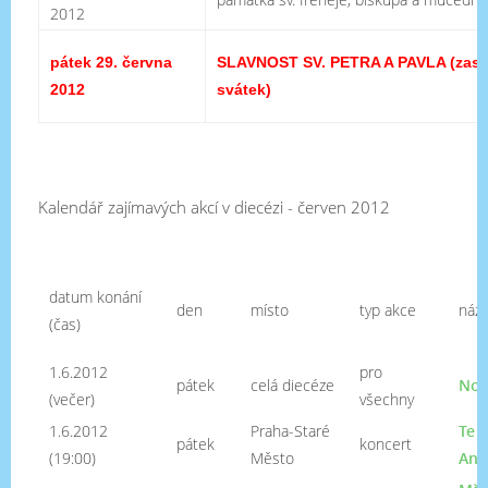
2012
pátek 29. června
SLAVNOST SV. PETRA A PAVLA
(zas
2012
svátek)
Kalendář zajímavých akcí v diecézi - červen 2012
datum konání
den
místo
typ akce
náz
(čas)
1.6.2012
pro
pátek
celá diecéze
Noc
(večer)
všechny
1.6.2012
Praha-Staré
Te 
pátek
koncert
(19:00)
Město
Ant