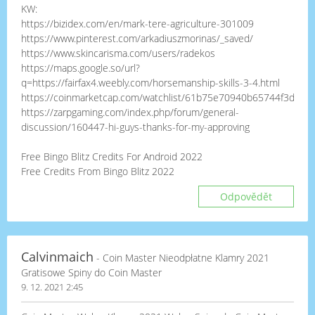
KW:
https://bizidex.com/en/mark-tere-agriculture-301009
https://www.pinterest.com/arkadiuszmorinas/_saved/
https://www.skincarisma.com/users/radekos
https://maps.google.so/url?
q=https://fairfax4.weebly.com/horsemanship-skills-3-4.html
https://coinmarketcap.com/watchlist/61b75e70940b65744f3dc19
https://zarpgaming.com/index.php/forum/general-
discussion/160447-hi-guys-thanks-for-my-approving
Free Bingo Blitz Credits For Android 2022
Free Credits From Bingo Blitz 2022
Odpovědět
Calvinmaich
- Coin Master Nieodpłatne Klamry 2021
Gratisowe Spiny do Coin Master
9. 12. 2021 2:45