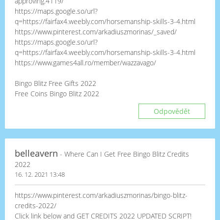
approving.4119/
https://maps.google.so/url?
q=https://fairfax4.weebly.com/horsemanship-skills-3-4.html
https://www.pinterest.com/arkadiuszmorinas/_saved/
https://maps.google.so/url?
q=https://fairfax4.weebly.com/horsemanship-skills-3-4.html
https://www.games4all.ro/member/wazzavago/
Bingo Blitz Free Gifts 2022
Free Coins Bingo Blitz 2022
Odpovědět
belleavern
- Where Can I Get Free Bingo Blitz Credits
2022
16. 12. 2021 13:48
https://www.pinterest.com/arkadiuszmorinas/bingo-blitz-
credits-2022/
Click link below and GET CREDITS 2022 UPDATED SCRIPT!