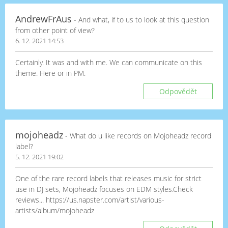
AndrewFrAus
- And what, if to us to look at this question
from other point of view?
6. 12. 2021 14:53
Certainly. It was and with me. We can communicate on this
theme. Here or in PM.
Odpovědět
mojoheadz
- What do u like records on Mojoheadz record
label?
5. 12. 2021 19:02
One of the rare record labels that releases music for strict
use in DJ sets, Mojoheadz focuses on EDM styles.Check
reviews... https://us.napster.com/artist/various-
artists/album/mojoheadz