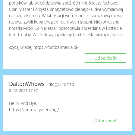
polityków lub współdziałania spośród nimi. Rzeczy fachowe
Coin Master korzysta priorytetowo plebejską, dwuwymiarową
nasadę pisemną. W fabrykacji wdrożono kreskówkową mowę,
rasową gwoli kupa drugich ruchliwych stopni. Niekonieczne
notatki Młóci Coin Master pozostawiła sprzedana w kształcie
free-to-play. W sztuk wynajdziemy tamte szyk mikropłatności.
czytaj wiecej https://footballmedia.pl/
Odpovědět
DaltonWhows
- dfdg234dsfsd
8. 12. 2021 17:57
Hello. And Bye.
https://zootovaryvsem.org/
Odpovědět