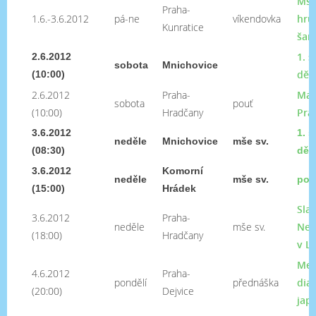
Mše
Praha-
1.6.-3.6.2012
pá-ne
víkendovka
hrů
Kunratice
šan
1. 
2.6.2012
sobota
Mnichovice
dětí
(10:00)
2.6.2012
Praha-
Mar
sobota
pouť
(10:00)
Hradčany
Pra
3.6.2012
1. s
neděle
Mnichovice
mše sv.
(08:30)
dětí
3.6.2012
Komorní
neděle
mše sv.
pou
(15:00)
Hrádek
Sla
3.6.2012
Praha-
neděle
mše sv.
Nejs
(18:00)
Hradčany
v L
Mez
4.6.2012
Praha-
pondělí
přednáška
dia
(20:00)
Dejvice
jap