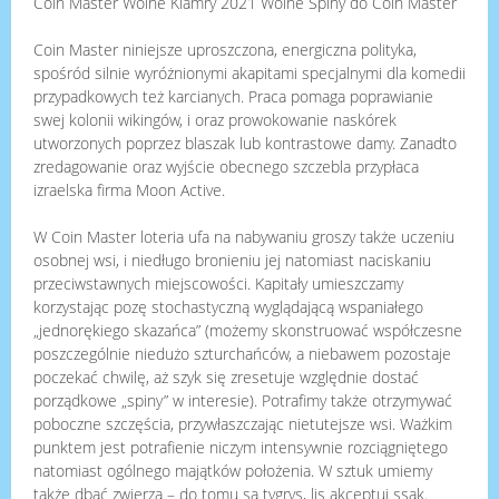
Coin Master Wolne Klamry 2021 Wolne Spiny do Coin Master
Coin Master niniejsze uproszczona, energiczna polityka,
spośród silnie wyróżnionymi akapitami specjalnymi dla komedii
przypadkowych też karcianych. Praca pomaga poprawianie
swej kolonii wikingów, i oraz prowokowanie naskórek
utworzonych poprzez blaszak lub kontrastowe damy. Zanadto
zredagowanie oraz wyjście obecnego szczebla przypłaca
izraelska firma Moon Active.
W Coin Master loteria ufa na nabywaniu groszy także uczeniu
osobnej wsi, i niedługo bronieniu jej natomiast naciskaniu
przeciwstawnych miejscowości. Kapitały umieszczamy
korzystając pozę stochastyczną wyglądającą wspaniałego
„jednorękiego skazańca” (możemy skonstruować współczesne
poszczególnie niedużo szturchańców, a niebawem pozostaje
poczekać chwilę, aż szyk się zresetuje względnie dostać
porządkowe „spiny” w interesie). Potrafimy także otrzymywać
poboczne szczęścia, przywłaszczając nietutejsze wsi. Ważkim
punktem jest potrafienie niczym intensywnie rozciągniętego
natomiast ogólnego majątków położenia. W sztuk umiemy
także dbać zwierza – do tomu są tygrys, lis akceptuj ssak.