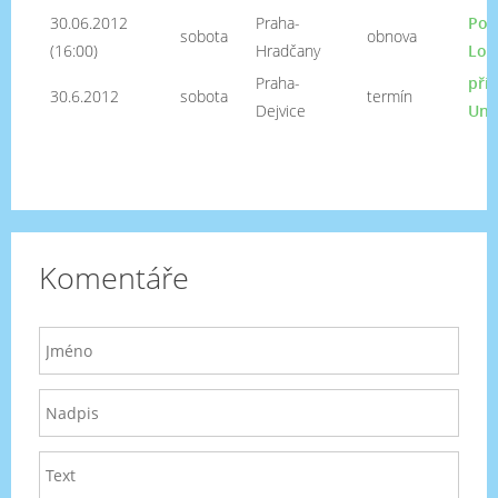
30.06.2012
Praha-
Pou
sobota
obnova
(16:00)
Hradčany
Lor
Praha-
při
30.6.2012
sobota
termín
Dejvice
Uni
Komentáře