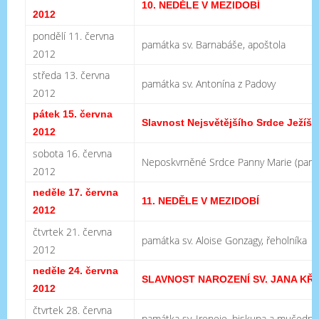
10. NEDĚLE V MEZIDOBÍ
2012
pondělí 11. června
památka sv. Barnabáše, apoštola
2012
středa 13. června
památka sv. Antonína z Padovy
2012
pátek 15. června
Slavnost Nejsvětějšího Srdce Ježíš
2012
sobota 16. června
Neposkvrněné Srdce Panny Marie (pamá
2012
neděle 17. června
11. NEDĚLE V MEZIDOBÍ
2012
čtvrtek 21. června
památka sv. Aloise Gonzagy, řeholníka
2012
neděle 24. června
SLAVNOST NAROZENÍ SV. JANA KŘ
2012
čtvrtek 28. června
památka sv. Ireneje, biskupa a mučední