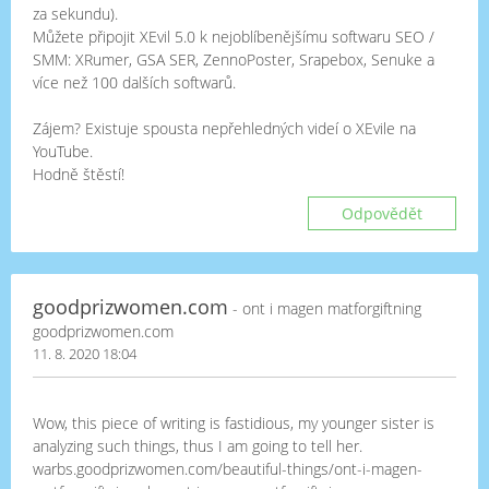
za sekundu).
Můžete připojit XEvil 5.0 k nejoblíbenějšímu softwaru SEO /
SMM: XRumer, GSA SER, ZennoPoster, Srapebox, Senuke a
více než 100 dalších softwarů.
Zájem? Existuje spousta nepřehledných videí o XEvile na
YouTube.
Hodně štěstí!
Odpovědět
goodprizwomen.com
- ont i magen matforgiftning
goodprizwomen.com
11. 8. 2020 18:04
Wow, this piece of writing is fastidious, my younger sister is
analyzing such things, thus I am going to tell her.
warbs.goodprizwomen.com/beautiful-things/ont-i-magen-