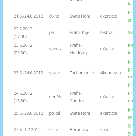
kap
Pro
21.6.-24.6.2012
čt-ne
Svatá Hora
exercicie
zno
22.6.2012
pá
Praha-Kyje
festival
SKA
(17:30)
23.6.2012
Praha-
Kně
sobota
mše sv.
(09:30)
Hradčany
kat
Jak 
pra
23.6.-24.6.2012
so-ne
Tuchoměřice
víkendovka
rodi
pro
24.6.2012
Praha-
Pri
neděle
mše sv.
(15:30)
Chodov
nov
Jež
25.6.-29.6.2012
po-pá
Svatá Hora
exercicie
svá
Sjí
27.6.-1.7.2012
st-ne
Berounka
sport
(Spo