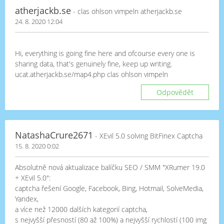
atherjackb.se
- clas ohlson vimpeln atherjackb.se
24. 8. 2020 12:04
Hi, everything is going fine here and ofcourse every one is
sharing data, that's genuinely fine, keep up writing.
ucat.atherjackb.se/map4.php clas ohlson vimpeln
Odpovědět
NatashaCrure2671
- XEvil 5.0 solving BitFinex Captcha
15. 8. 2020 0:02
Absolutně nová aktualizace balíčku SEO / SMM "XRumer 19.0
+ XEvil 5.0":
captcha řešení Google, Facebook, Bing, Hotmail, SolveMedia,
Yandex,
a více než 12000 dalších kategorií captcha,
s nejvyšší přesností (80 až 100%) a nejvyšší rychlostí (100 img