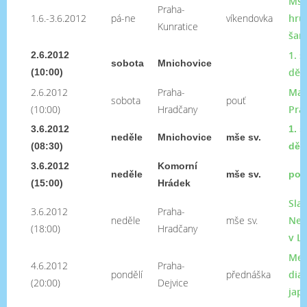
Mše
Praha-
1.6.-3.6.2012
pá-ne
víkendovka
hrů
Kunratice
šan
1. 
2.6.2012
sobota
Mnichovice
dětí
(10:00)
2.6.2012
Praha-
Mar
sobota
pouť
(10:00)
Hradčany
Pra
3.6.2012
1. s
neděle
Mnichovice
mše sv.
(08:30)
dětí
3.6.2012
Komorní
neděle
mše sv.
pou
(15:00)
Hrádek
Sla
3.6.2012
Praha-
neděle
mše sv.
Nejs
(18:00)
Hradčany
v L
Mez
4.6.2012
Praha-
pondělí
přednáška
dia
(20:00)
Dejvice
jap