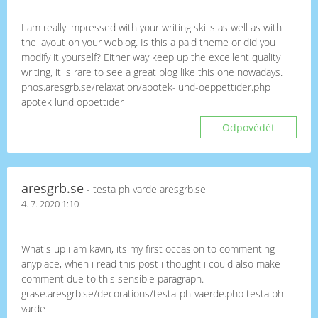
I am really impressed with your writing skills as well as with
the layout on your weblog. Is this a paid theme or did you
modify it yourself? Either way keep up the excellent quality
writing, it is rare to see a great blog like this one nowadays.
phos.aresgrb.se/relaxation/apotek-lund-oeppettider.php
apotek lund oppettider
Odpovědět
aresgrb.se
- testa ph varde aresgrb.se
4. 7. 2020 1:10
What's up i am kavin, its my first occasion to commenting
anyplace, when i read this post i thought i could also make
comment due to this sensible paragraph.
grase.aresgrb.se/decorations/testa-ph-vaerde.php testa ph
varde