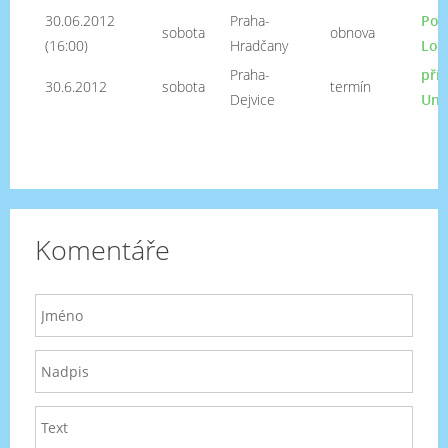
30.06.2012
Praha-
Pou
sobota
obnova
(16:00)
Hradčany
Lor
Praha-
při
30.6.2012
sobota
termín
Dejvice
Uni
Komentáře