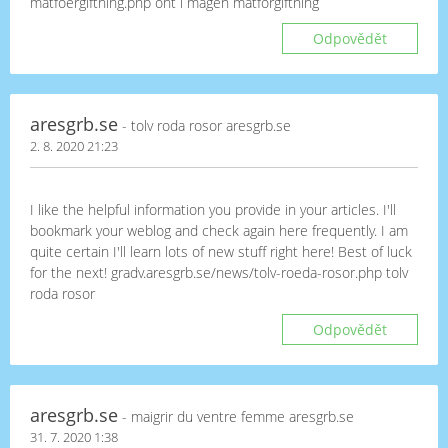
matfoergiftning.php ont i magen matforgiftning
Odpovědět
aresgrb.se
- tolv roda rosor aresgrb.se
2. 8. 2020 21:23
I like the helpful information you provide in your articles. I'll
bookmark your weblog and check again here frequently. I am
quite certain I'll learn lots of new stuff right here! Best of luck
for the next! gradv.aresgrb.se/news/tolv-roeda-rosor.php tolv
roda rosor
Odpovědět
aresgrb.se
- maigrir du ventre femme aresgrb.se
31. 7. 2020 1:38