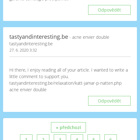
Odpovědět
tastyandinteresting.be
- acne envier double
tastyandinteresting.be
27. 6. 2020 3:32
Hi there, I enjoy reading all of your article. I wanted to write a
little comment to support you.
tastyandinteresting.be/relaxation/katt-jamar-p-natten.php
acne envier double
Odpovědět
« předchozí
1
2
3
4
5
6