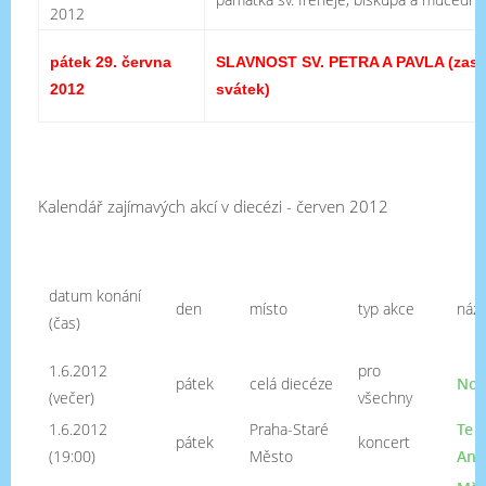
2012
pátek 29. června
SLAVNOST SV. PETRA A PAVLA
(zas
2012
svátek)
Kalendář zajímavých akcí v diecézi - červen 2012
datum konání
den
místo
typ akce
náz
(čas)
1.6.2012
pro
pátek
celá diecéze
Noc
(večer)
všechny
1.6.2012
Praha-Staré
Te 
pátek
koncert
(19:00)
Město
Ant