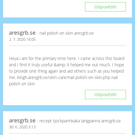
Odpovědět
aresgrb.se
- nail polish on skin aresgrb.se
2. 7. 2020 18:05
Heya i am for the primary time here. I came across this board
and I find It truly useful &amp; it helped me out much. I hope
to provide one thing again and aid others such as you helped
me. kingh.aresgrb.se/skin-care/nail-polish-on-skin.php nail
polish on skin
Odpovědět
aresgrb.se
- recept tjockpannkaka langpanna aresgrb.se
30. 6. 2020 3:13