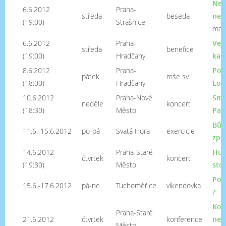
Neb
6.6.2012
Praha-
středa
beseda
nem
(19:00)
Strašnice
maje
6.6.2012
Praha-
Več
středa
benefice
(19:00)
Hradčany
kap
8.6.2012
Praha-
Pos
pátek
mše sv.
(18:00)
Hradčany
Lor
10.6.2012
Praha-Nové
Smy
neděle
koncert
(18:30)
Město
Pav
Bůh
11.6.-15.6.2012
po-pá
Svatá Hora
exercicie
způ
14.6.2012
Praha-Staré
Hud
čtvrtek
koncert
(19:30)
Město
stol
Pov
15.6.-17.6.2012
pá-ne
Tuchoměřice
víkendovka
? - 
Kon
Praha-Staré
21.6.2012
čtvrtek
konference
nem
Město