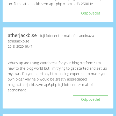
up. flame.atherjackb.se/map1.php vitamin d3 2500 ie
Odpovědět
atherjackb.se
- fuji fotocenter mall of scandinavia
atherjackb.se
26. 8. 2020 19:47
Whats up are using Wordpress for your blog platform? I'm
new to the blog world but I'm trying to get started and set up
my own. Do you need any html coding expertise to make your
own blog? Any help would be greatly appreciated!
ningm.atherjackb.se/map6.php fuji fotocenter mall of
scandinavia
Odpovědět