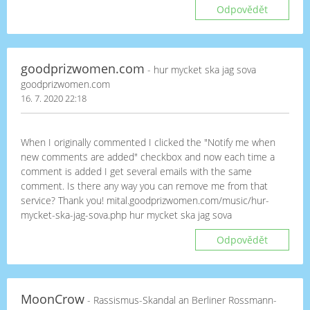
Odpovědět
goodprizwomen.com
- hur mycket ska jag sova
goodprizwomen.com
16. 7. 2020 22:18
When I originally commented I clicked the "Notify me when
new comments are added" checkbox and now each time a
comment is added I get several emails with the same
comment. Is there any way you can remove me from that
service? Thank you! mital.goodprizwomen.com/music/hur-
mycket-ska-jag-sova.php hur mycket ska jag sova
Odpovědět
MoonCrow
- Rassismus-Skandal an Berliner Rossmann-