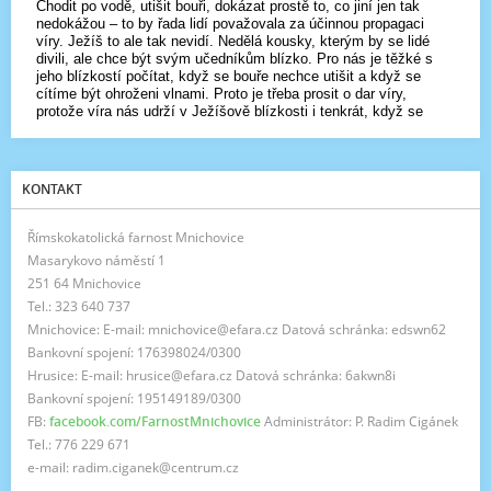
KONTAKT
Římskokatolická farnost Mnichovice
Masarykovo náměstí 1
251 64 Mnichovice
Tel.: 323 640 737
Mnichovice: E-mail: mnichovice@efara.cz Datová schránka: edswn62
Bankovní spojení: 176398024/0300
Hrusice: E-mail: hrusice@efara.cz Datová schránka: 6akwn8i
Bankovní spojení: 195149189/0300
FB:
facebook.com/FarnostMnichovice
Administrátor: P. Radim Cigánek
Tel.: 776 229 671
e-mail: radim.ciganek@centrum.cz