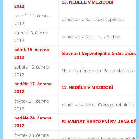
10. NEDĚLE V MEZIDOBÍ
2012
pondělí 11. června
památka sv. Barnabáše, apoštola
2012
středa 13. června
památka sv. Antonína z Padovy
2012
pátek 15. června
Slavnost Nejsvětějšího Srdce Ježíš
2012
sobota 16. června
Neposkvrněné Srdce Panny Marie (pamá
2012
neděle 17. června
11. NEDĚLE V MEZIDOBÍ
2012
čtvrtek 21. června
památka sv. Aloise Gonzagy, řeholníka
2012
neděle 24. června
SLAVNOST NAROZENÍ SV. JANA KŘ
2012
čtvrtek 28. června
památka sv. Ireneje, biskupa a mučední