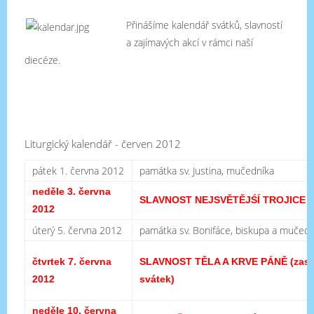
Přinášíme kalendář svátků, slavností
a zajímavých akcí v rámci naší
diecéze.
Liturgický kalendář - červen 2012
pátek 1. června 2012
památka sv. Justina, mučedníka
neděle 3. června
SLAVNOST NEJSVĚTĚJŚÍ TROJICE
2012
úterý 5. června 2012
památka sv. Bonifáce, biskupa a mučedn
čtvrtek 7. června
SLAVNOST TĚLA A KRVE PÁNĚ
(zas
2012
svátek)
neděle 10. června